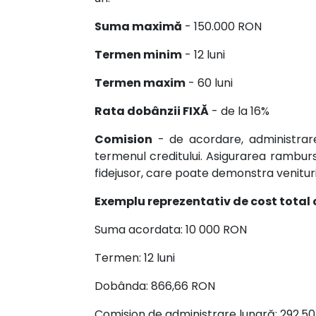
Suma maximă
- 150.000 RON
Termen minim
- 12 luni
Termen maxim
- 60 luni
Rata dobânzii FIXĂ
- de la 16%
Comision
- de acordare, administrare 
termenul creditului. Asigurarea ramburs
fidejusor, care poate demonstra venituri
Exemplu reprezentativ de cost total 
Suma acordata: 10 000 RON
Termen: 12 luni
Dobânda: 866,66 RON
Comision de administrare lunară: 292.5