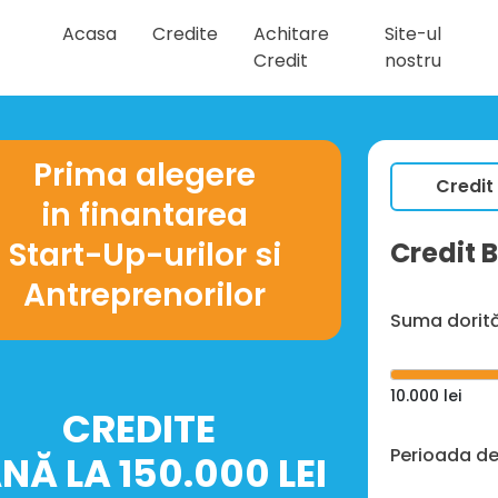
Acasa
Credite
Achitare
Site-ul
Credit
nostru
Prima alegere
Credit
in finantarea
Start-Up-urilor si
Credit 
Antreprenorilor
Suma dorit
10.000
lei
CREDITE
Perioada de
NĂ LA 150.000 LEI