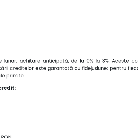
lunar, achitare anticipată, de la 0% la 3%. Aceste cos
ării creditelor este garantată cu fidejusiune; pentru fi
le primite.
credit:
0 RON