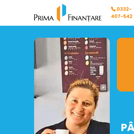
0332-
407-542
PÂ