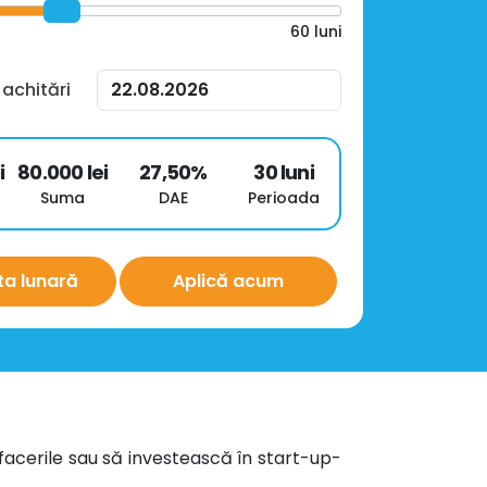
60
luni
 achitări
i
80.000
lei
27,50
%
30
luni
Suma
DAE
Perioada
ta lunară
Aplică acum
facerile sau să investească în start-up-