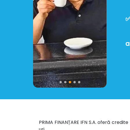
✅
a
PRIMA FINANȚARE IFN S.A. oferă credite 
uri.