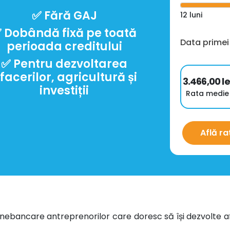
✅︎ Fără GAJ
12
luni
︎ Dobândă fixă pe toată
Data primei
perioada creditului
✅︎ Pentru dezvoltarea
facerilor, agricultură și
3.466,00
le
investiții
Rata medie
Află ra
nebancare antreprenorilor care doresc să își dezvolte a