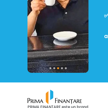
✅
a
PRIMA FINANȚARE este un brand