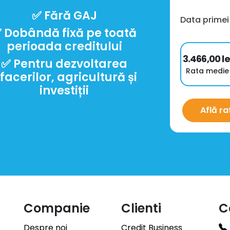
✅︎ Fără GAJ
Data primei
︎ Dobândă fixă pe toată
perioada creditului
3.466,00
le
✅︎ Pentru dezvoltarea
Rata medie
facerilor, agricultură și
investiții
Află ra
Companie
Clienti
C
Despre noi
Credit Business