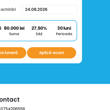
 achitări
i
80.000
lei
27,50
%
30
luni
Suma
DAE
Perioada
ta lunară
Aplică acum
ontact
0754206559