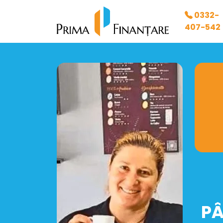
0332-
407-542
PÂ