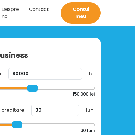
Despre
Contact
Contul
noi
meu
Business
ă
lei
150.000
lei
 creditare
luni
60
luni