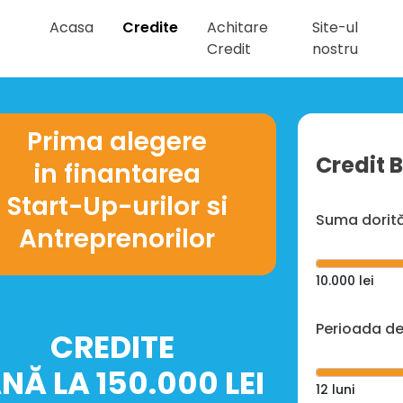
Acasa
Credite
Achitare
Site-ul
Credit
nostru
Prima alegere
Credit 
in finantarea
Start-Up-urilor si
Suma dorit
Antreprenorilor
10.000
lei
Perioada de
CREDITE
NĂ LA 150.000 LEI
12
luni