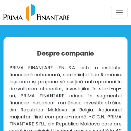
Despre companie
PRIMA FINANȚARE IFN S.A. este o instituție
financiară nebancară, nou înființată, în România,
Iași, care își propune să susțină antreprenorii în
dezvoltarea afacerilor, investițiilor în start-up-
uri, PRIMA FINANȚARE aduce în segmentul
financiar nebancar românesc investiții străine
din Republica Moldova și Belgia. Acționarul
majoritar fiind compania-mamă -O.C.N. PRIMA
FINANȚARE S.R.L. din Republica Moldova care are
sediul în municipiul Ungheni, oraș ce se află la 40