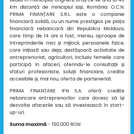
km distanță de minicipiul Iași, România. O.C.N.
PRIMA FINANȚARE S.R.L. este o companie
financiară solidă, cu un nume prestigios pe piața
financiară nebancară din Republica Moldova,
care timp de 14 ani a fost, mereu, aproape de
întreprinderile mici și mijlocii, persoanele fizice,
care inițiază sau deja, desfășoară activitate de
antreprenoriat, agricultori, inclusiv femeile care
participă în afaceri, oferindu-le consultații și
sfaturi profesioniste, soluții financiare, credite
accesibile și, mai nou, oferta de parteneriat.
PRIMA FINANȚARE IFN S.A. oferă credite
nebancare antreprenorilor care doresc să își
dezvolte afacerile sau să investească în start-
up-uri.
Suma maximă
- 150.000 RON